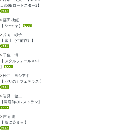
ェ356Bロードスター2】
>
篠田 桃紅
【 Serenity 】
>
片岡 球子
【 富士（生前作）】
>
千住 博
【 メタルフォール #3-Ⅱ
】
>
松井 ヨシアキ
【 パリのカフェテラス 】
>
岩見 健二
【開店前のレストラン】
>
吉岡 龍
【 影に染まる 】