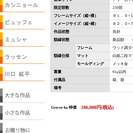
限定部数
250部
フレームサイズ（縦×横）
９１．０×
イメージサイズ（縦×横）
６２．０×
作品状態
良好
額縁状態
新品額 ※
フレーム
ウッド調ダ
額縁仕様
マット
白紙二段マ
モールディング
メッキ金
重量
6㎏以内
付属品
箱、袋
備考
186,000円(税込)
Gen-so-ka 特価