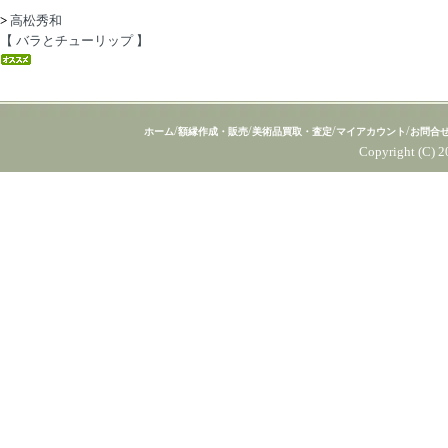
>
高松秀和
【 バラとチューリップ 】
/
/
/
/
ホーム
額縁作成・販売
美術品買取・査定
マイアカウント
お問合
Copyright (C) 2