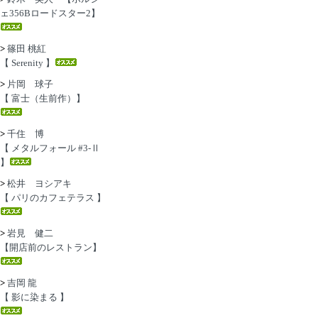
ェ356Bロードスター2】
>
篠田 桃紅
【 Serenity 】
>
片岡 球子
【 富士（生前作）】
>
千住 博
【 メタルフォール #3-Ⅱ
】
>
松井 ヨシアキ
【 パリのカフェテラス 】
>
岩見 健二
【開店前のレストラン】
>
吉岡 龍
【 影に染まる 】