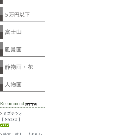
Recommend
おすすめ
>
ミズテツオ
【 NATSU 】
>
鈴木 英人 【ポルシ