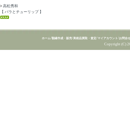
>
高松秀和
【 バラとチューリップ 】
/
/
/
/
ホーム
額縁作成・販売
美術品買取・査定
マイアカウント
お問合
Copyright (C) 2