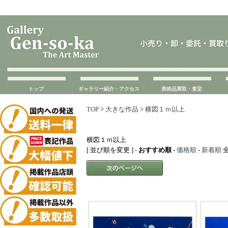
トップ
ギャラリー紹介・アクセス
美術品買取・査定
TOP
>
大きな作品
>
横図１ｍ以上
横図１ｍ以上
[ 並び順を変更 ] -
おすすめ順
-
価格順
-
新着順
全