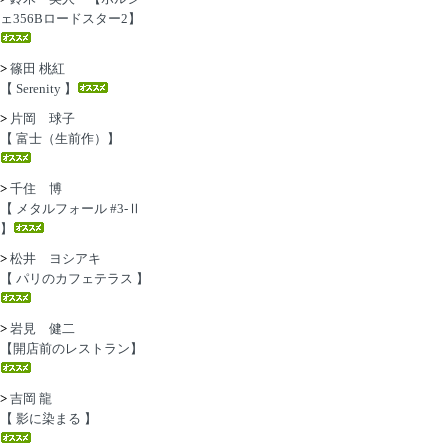
ェ356Bロードスター2】
>
篠田 桃紅
【 Serenity 】
>
片岡 球子
【 富士（生前作）】
>
千住 博
【 メタルフォール #3-Ⅱ
】
>
松井 ヨシアキ
【 パリのカフェテラス 】
>
岩見 健二
【開店前のレストラン】
>
吉岡 龍
【 影に染まる 】