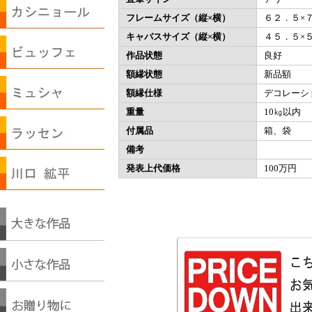
フレームサイズ（縦×横）
６２．５×
キャバスサイズ（縦×横）
４５．５×
作品状態
良好
額縁状態
新品額
額縁仕様
デコレーシ
重量
10㎏以内
付属品
箱、袋
備考
発表上代価格
100万円