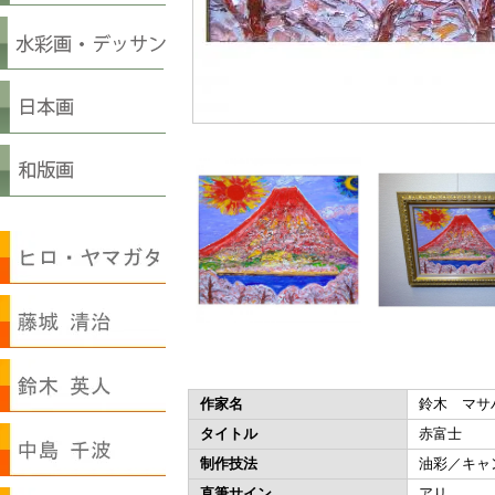
作家名
鈴木 マサ
タイトル
赤富士
制作技法
油彩／キャ
直筆サイン
アリ