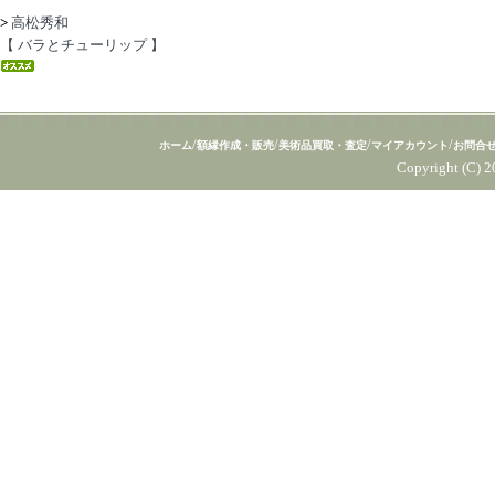
>
高松秀和
【 バラとチューリップ 】
/
/
/
/
ホーム
額縁作成・販売
美術品買取・査定
マイアカウント
お問合
Copyright (C) 2