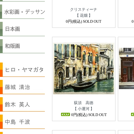
クリスティーナ
【 花畑 】
0円(税込) SOLD OUT
荻須 高徳
【 小運河 】
0円(税込) SOLD OUT