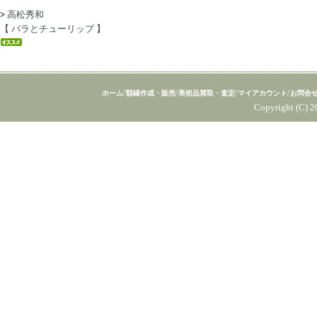
>
高松秀和
【 バラとチューリップ 】
/
/
/
/
ホーム
額縁作成・販売
美術品買取・査定
マイアカウント
お問合
Copyright (C) 2