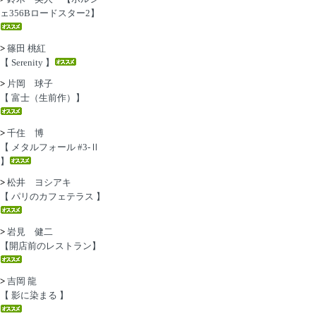
ェ356Bロードスター2】
>
篠田 桃紅
【 Serenity 】
>
片岡 球子
【 富士（生前作）】
>
千住 博
【 メタルフォール #3-Ⅱ
】
>
松井 ヨシアキ
【 パリのカフェテラス 】
>
岩見 健二
【開店前のレストラン】
>
吉岡 龍
【 影に染まる 】