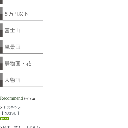
Recommend
おすすめ
>
ミズテツオ
【 NATSU 】
>
鈴木 英人 【ポルシ