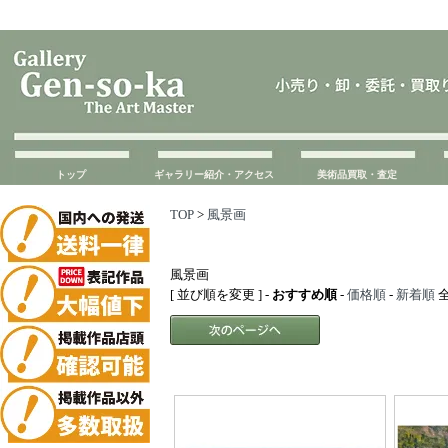
トップ
ギャラリー紹介・アクセス
美術品買取・査定
TOP
>
風景画
風景画
[ 並び順を変更 ] -
おすすめ順
-
価格順
-
新着順
全