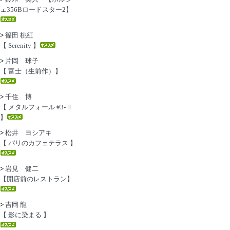
ェ356Bロードスター2】
>
篠田 桃紅
【 Serenity 】
>
片岡 球子
【 富士（生前作）】
>
千住 博
【 メタルフォール #3-Ⅱ
】
>
松井 ヨシアキ
【 パリのカフェテラス 】
>
岩見 健二
【開店前のレストラン】
>
吉岡 龍
【 影に染まる 】