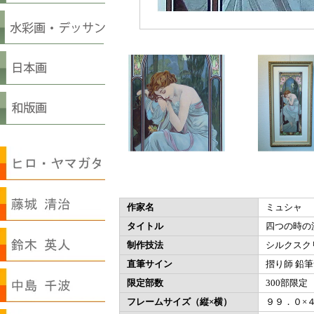
作家名
ミュシャ
タイトル
四つの時の
制作技法
シルクスク
直筆サイン
摺り師 鉛
限定部数
300部限定
フレームサイズ（縦×横）
９９．０×