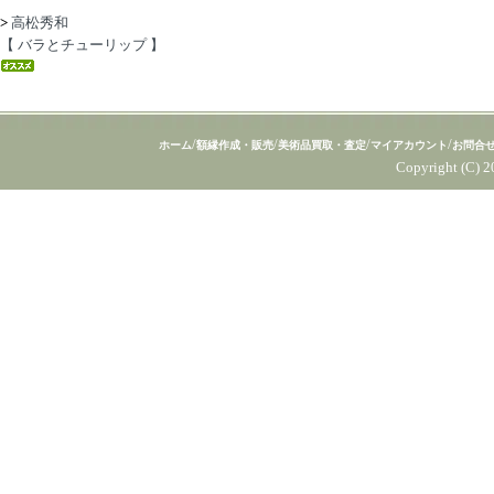
>
高松秀和
【 バラとチューリップ 】
/
/
/
/
ホーム
額縁作成・販売
美術品買取・査定
マイアカウント
お問合
Copyright (C) 2