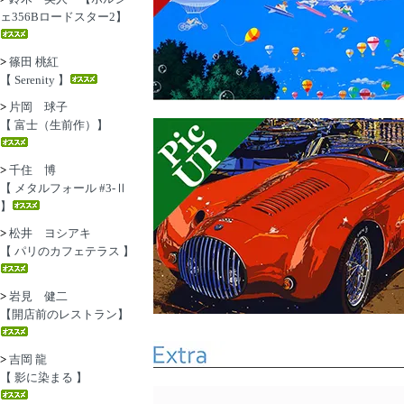
ェ356Bロードスター2】
>
篠田 桃紅
【 Serenity 】
>
片岡 球子
【 富士（生前作）】
>
千住 博
【 メタルフォール #3-Ⅱ
】
>
松井 ヨシアキ
【 パリのカフェテラス 】
>
岩見 健二
【開店前のレストラン】
>
吉岡 龍
【 影に染まる 】