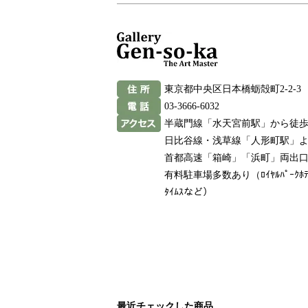
東京都中央区日本橋蛎殻町2-2-3
03-3666-6032
半蔵門線「水天宮前駅」から徒歩
日比谷線・浅草線「人形町駅」よ
首都高速「箱崎」「浜町」両出口よ
有料駐車場多数あり（ﾛｲﾔﾙﾊﾟｰｸﾎﾃ
ﾀｲﾑｽなど）
最近チェックした商品