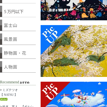
Recommend
おすすめ
>
ミズテツオ
【 NATSU 】
>
鈴木 英人 【ポルシ