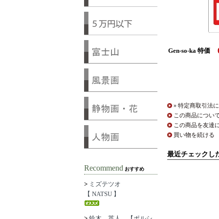
Gen-so-ka 特価
» 特定商取引法に
この商品につい
この商品を友達
買い物を続ける
最近チェックし
Recommend
おすすめ
>
ミズテツオ
【 NATSU 】
>
鈴木 英人 【ポルシ