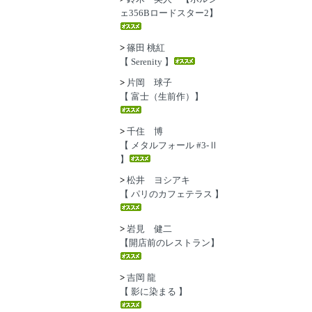
ェ356Bロードスター2】
>
篠田 桃紅
【 Serenity 】
>
片岡 球子
【 富士（生前作）】
>
千住 博
【 メタルフォール #3-Ⅱ
】
>
松井 ヨシアキ
【 パリのカフェテラス 】
>
岩見 健二
【開店前のレストラン】
>
吉岡 龍
【 影に染まる 】