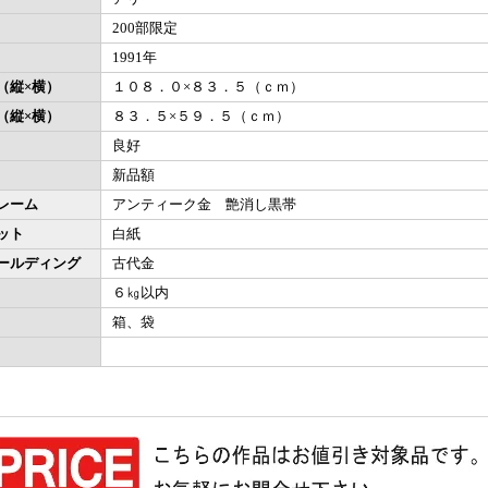
200部限定
1991年
（縦×横）
１０８．０×８３．５（ｃｍ）
（縦×横）
８３．５×５９．５（ｃｍ）
良好
新品額
レーム
アンティーク金 艶消し黒帯
ット
白紙
ールディング
古代金
６㎏以内
箱、袋