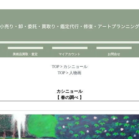
美術品買取・査定
マイアカウント
お問合せ
TOP
>
カシニョール
TOP
>
人物画
カシニョール
【 春の調べ 】