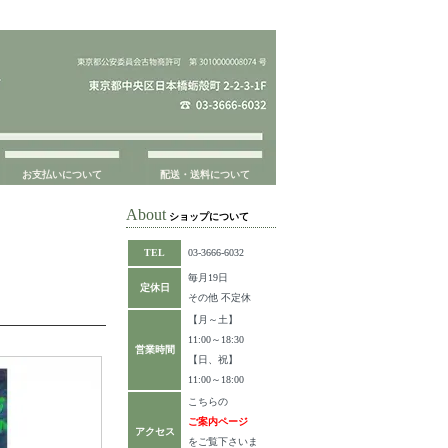
お支払いについて
配送・送料について
About
ショップについて
TEL
03-3666-6032
毎月19日
定休日
その他 不定休
【月～土】
11:00～18:30
営業時間
【日、祝】
11:00～18:00
こちらの
ご案内ページ
アクセス
をご覧下さいま