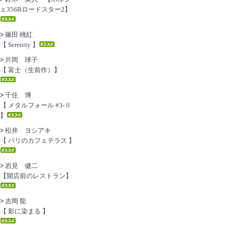
ェ356Bロードスター2】
>
篠田 桃紅
【 Serenity 】
>
片岡 球子
【 富士（生前作）】
>
千住 博
【 メタルフォール #3-Ⅱ
】
>
松井 ヨシアキ
【 パリのカフェテラス 】
>
岩見 健二
【開店前のレストラン】
>
吉岡 龍
【 影に染まる 】