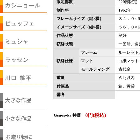
限定部数
220部限定
制作年
1962年
フレームサイズ（縦×横）
８４．０×
イメージサイズ（縦×横）
５６．０×
作品状態
良好
額縁状態
一箇所、角
フレーム
ルーレット
額縁仕様
マット
白紙マット
モールディング
古代金
重量
６㎏以内
付属品
箱、黄袋
備考
0円(税込)
Gen-so-ka 特価