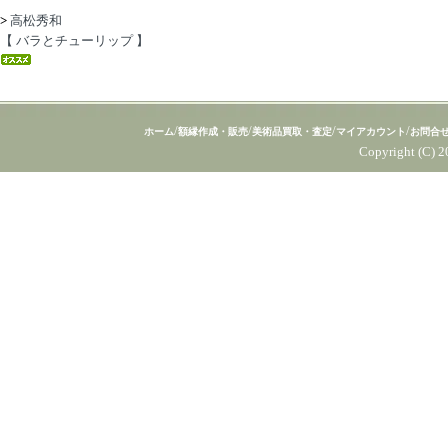
>
高松秀和
【 バラとチューリップ 】
/
/
/
/
ホーム
額縁作成・販売
美術品買取・査定
マイアカウント
お問合
Copyright (C) 2