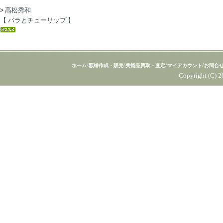
>
高松秀和
【 バラとチューリップ 】
/
/
/
/
ホーム
額縁作成・販売
美術品買取・査定
マイアカウント
お問合
Copyright (C) 2