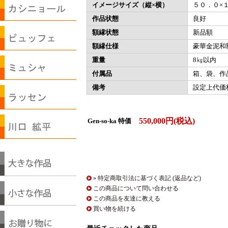
イメージサイズ（縦×横）
５０．０×
作品状態
良好
額縁状態
新品額
額縁仕様
豪華金泥和
重量
8㎏以内
付属品
箱、袋、作
備考
設定上代価格5
550,000円(税込)
Gen-so-ka 特価
» 特定商取引法に基づく表記 (返品など)
この商品について問い合わせる
この商品を友達に教える
買い物を続ける