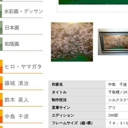
作家名
中島 千波
タイトル
千島櫻／20
制作技法
シルクスク
直筆サイン
アリ
エディション
200部
フレームサイズ（縦×横）
７４．１×