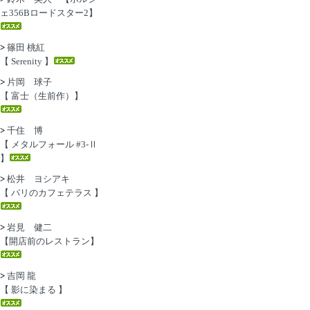
ェ356Bロードスター2】
>
篠田 桃紅
【 Serenity 】
>
片岡 球子
【 富士（生前作）】
>
千住 博
【 メタルフォール #3-Ⅱ
】
>
松井 ヨシアキ
【 パリのカフェテラス 】
>
岩見 健二
【開店前のレストラン】
>
吉岡 龍
【 影に染まる 】