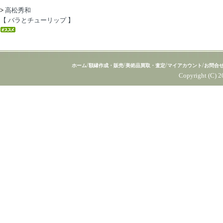
>
高松秀和
【 バラとチューリップ 】
/
/
/
/
ホーム
額縁作成・販売
美術品買取・査定
マイアカウント
お問合
Copyright (C) 2