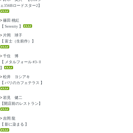
ェ356Bロードスター2】
>
篠田 桃紅
【 Serenity 】
>
片岡 球子
【 富士（生前作）】
>
千住 博
【 メタルフォール #3-Ⅱ
】
>
松井 ヨシアキ
【 パリのカフェテラス 】
>
岩見 健二
【開店前のレストラン】
>
吉岡 龍
【 影に染まる 】