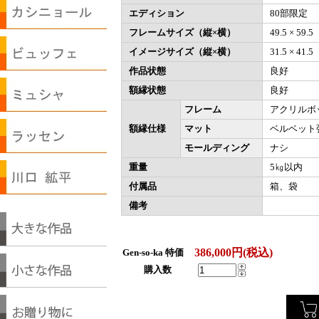
エディション
80部限定
フレームサイズ（縦×横）
49.5 × 59
イメージサイズ（縦×横）
31.5 × 41
作品状態
良好
額縁状態
良好
フレーム
アクリルボ
額縁仕様
マット
ベルベット
モールディング
ナシ
重量
5㎏以内
付属品
箱、袋
備考
386,000円(税込)
Gen-so-ka 特価
購入数