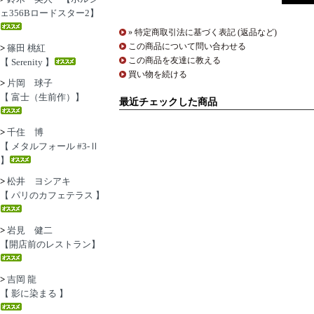
ェ356Bロードスター2】
» 特定商取引法に基づく表記 (返品など)
この商品について問い合わせる
>
篠田 桃紅
この商品を友達に教える
【 Serenity 】
買い物を続ける
>
片岡 球子
【 富士（生前作）】
最近チェックした商品
>
千住 博
【 メタルフォール #3-Ⅱ
】
>
松井 ヨシアキ
【 パリのカフェテラス 】
>
岩見 健二
【開店前のレストラン】
>
吉岡 龍
【 影に染まる 】