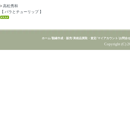
>
高松秀和
【 バラとチューリップ 】
/
/
/
/
ホーム
額縁作成・販売
美術品買取・査定
マイアカウント
お問合
Copyright (C) 2