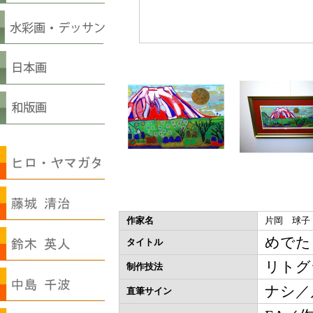
作家名
片岡 球子
めでた
タイトル
リトグ
制作技法
ナシ／
直筆サイン