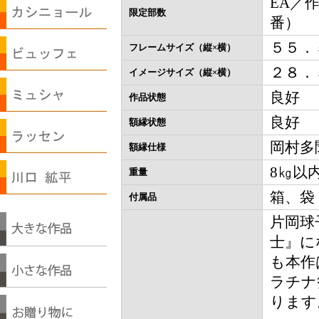
EA／作
限定部数
番）
５５．
フレームサイズ（縦×横）
２８．
イメージサイズ（縦×横）
良好
作品状態
良好
額縁状態
岡村多
額縁仕様
8㎏以
重量
箱、袋
付属品
片岡球
士』に
も本作
ラチナ
ります