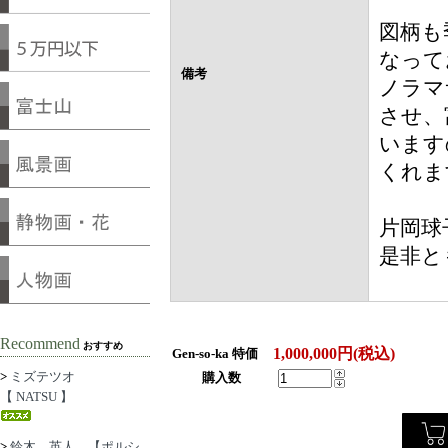
図柄も
なって
備考
ノラマ
させ、
います
くれま
片岡球
是非と
Recommend
おすすめ
1,000,000円(税込)
Gen-so-ka 特価
>
ミズテツオ
購入数
【 NATSU 】
>
鈴木 英人 【ポルシ