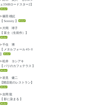
ェ356Bロードスター2】
>
篠田 桃紅
【 Serenity 】
>
片岡 球子
【 富士（生前作）】
>
千住 博
【 メタルフォール #3-Ⅱ
】
>
松井 ヨシアキ
【 パリのカフェテラス 】
>
岩見 健二
【開店前のレストラン】
>
吉岡 龍
【 影に染まる 】