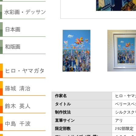
作家名
ヒロ・ヤマ
タイトル
ベリースペシ
制作技法
シルクスク
直筆サイン
アリ
限定部数
J 92部限定