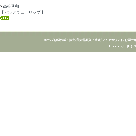
>
高松秀和
【 バラとチューリップ 】
/
/
/
/
ホーム
額縁作成・販売
美術品買取・査定
マイアカウント
お問合
Copyright (C) 2