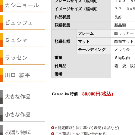
フレームサイズ（縦×横）
１０３．５
イメージサイズ（縦×横）
７７．０×
作品状態
良好
額縁状態
新品額
フレーム
白ラッカー
額縁仕様
マット
白布マット
モールディング
メッキ金
重量
６㎏以内
付属品
箱、袋、販
備考
80,000円(税込)
Gen-so-ka 特価
» 特定商取引法に基づく表記 (返品など)
この商品について問い合わせる