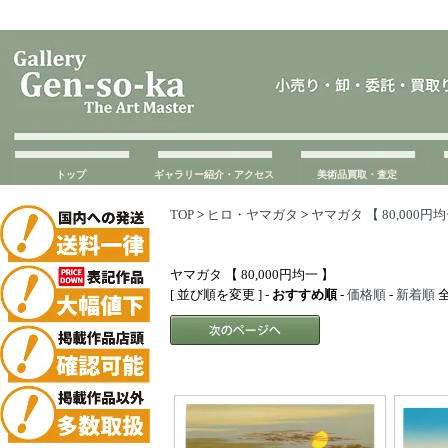
トップ
ギャラリー紹介・アクセス
美術品買取・査定
TOP
>
ヒロ・ヤマガタ
>
ヤマガタ 【 80,000円均
ヤマガタ 【 80,000円均一 】
[ 並び順を変更 ] -
おすすめ順
-
価格順
-
新着順
全