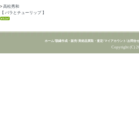
>
高松秀和
【 バラとチューリップ 】
/
/
/
/
ホーム
額縁作成・販売
美術品買取・査定
マイアカウント
お問合
Copyright (C) 2