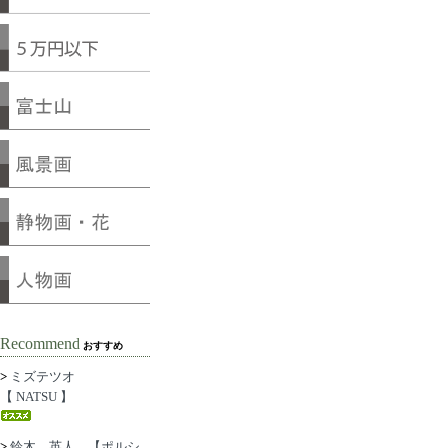
Recommend
おすすめ
>
ミズテツオ
【 NATSU 】
>
鈴木 英人 【ポルシ