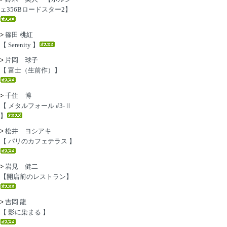
ェ356Bロードスター2】
>
篠田 桃紅
【 Serenity 】
>
片岡 球子
【 富士（生前作）】
>
千住 博
【 メタルフォール #3-Ⅱ
】
>
松井 ヨシアキ
【 パリのカフェテラス 】
>
岩見 健二
【開店前のレストラン】
>
吉岡 龍
【 影に染まる 】