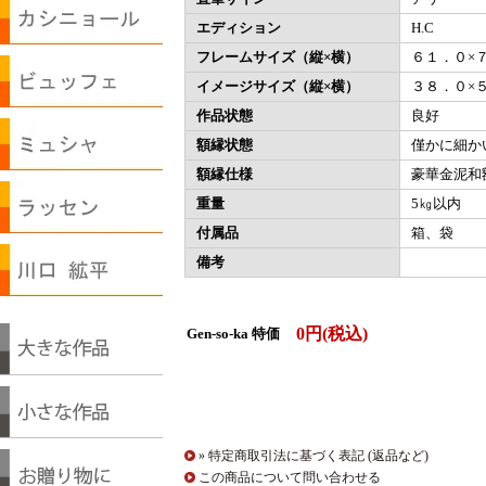
エディション
H.C
フレームサイズ（縦×横）
６１．０×
イメージサイズ（縦×横）
３８．０×
作品状態
良好
額縁状態
僅かに細か
額縁仕様
豪華金泥和
重量
5㎏以内
付属品
箱、袋
備考
0円(税込)
Gen-so-ka 特価
» 特定商取引法に基づく表記 (返品など)
この商品について問い合わせる