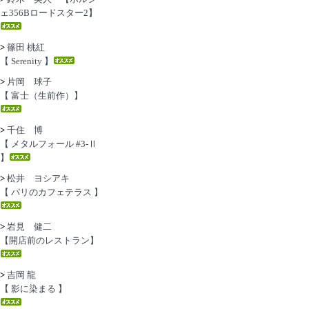
ェ356Bロードスター2】
>
篠田 桃紅
【 Serenity 】
>
片岡 球子
【 富士（生前作）】
>
千住 博
【 メタルフォール #3-Ⅱ
】
>
松井 ヨシアキ
【 パリのカフェテラス 】
>
岩見 健二
【開店前のレストラン】
>
吉岡 龍
【 影に染まる 】