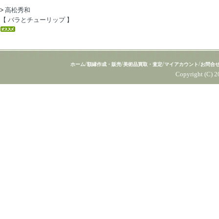
>
高松秀和
【 バラとチューリップ 】
/
/
/
/
ホーム
額縁作成・販売
美術品買取・査定
マイアカウント
お問合
Copyright (C) 2