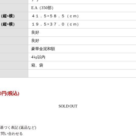
E.A（350部）
（縦×横）
４１．５×５８．５（ｃｍ）
（縦×横）
１９．５×３７．０（ｃｍ）
良好
良好
豪華金泥和額
4㎏以内
箱、袋
0円(税込)
SOLD OUT
基づく表記 (返品など)
て問い合わせる