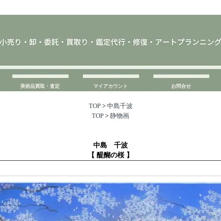
美術品買取・査定
マイアカウント
お問合せ
TOP
>
中島千波
TOP
>
静物画
中島 千波
【 醍醐の桜 】