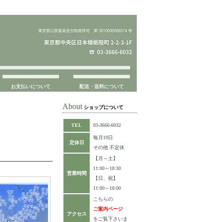
お支払いについて
配送・送料について
About
ショップについて
TEL
03-3666-6032
毎月19日
定休日
その他 不定休
【月～土】
11:00～18:30
営業時間
【日、祝】
11:00～18:00
こちらの
ご案内ページ
アクセス
をご覧下さいま