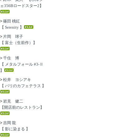
ェ356Bロードスター2】
>
篠田 桃紅
【 Serenity 】
>
片岡 球子
【 富士（生前作）】
>
千住 博
【 メタルフォール #3-Ⅱ
】
>
松井 ヨシアキ
【 パリのカフェテラス 】
>
岩見 健二
【開店前のレストラン】
>
吉岡 龍
【 影に染まる 】