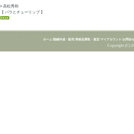
>
高松秀和
【 バラとチューリップ 】
/
/
/
/
ホーム
額縁作成・販売
美術品買取・査定
マイアカウント
お問合
Copyright (C) 2