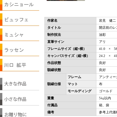
作家名
岩見 健二
タイトル
開店前のレ
制作技法
油彩
直筆サイン
アリ
フレームサイズ（縦×横）
41.0 × 
キャンバスサイズ（縦×横）
24.2 × 
作品状態
良好
額縁状態
良好
フレーム
アンティー
額縁仕様
マット
布
モールディング
ゴールド
重量
5㎏以内
付属品
箱、袋
備考
参考上代価