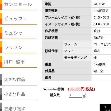
承認
ADAGP
限定部数
100部限定
フレームサイズ（縦×横）
74.5 × 56
イメージサイズ（縦×横）
51.0 × 33
作品状態
良好
額縁状態
新品額
フレーム
ヨーロピア
額縁仕様
マット
麻布
モールディング
金
重量
5kg以内
付属品
箱、袋
備考
186,000円(税込)
Gen-so-ka 特価
購入数