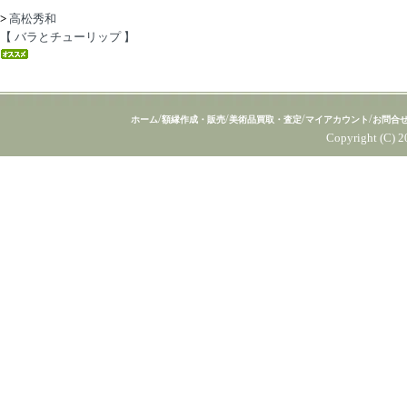
>
高松秀和
【 バラとチューリップ 】
/
/
/
/
ホーム
額縁作成・販売
美術品買取・査定
マイアカウント
お問合
Copyright (C) 2