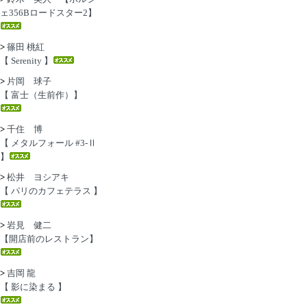
ェ356Bロードスター2】
>
篠田 桃紅
【 Serenity 】
>
片岡 球子
【 富士（生前作）】
>
千住 博
【 メタルフォール #3-Ⅱ
】
>
松井 ヨシアキ
【 パリのカフェテラス 】
>
岩見 健二
【開店前のレストラン】
>
吉岡 龍
【 影に染まる 】