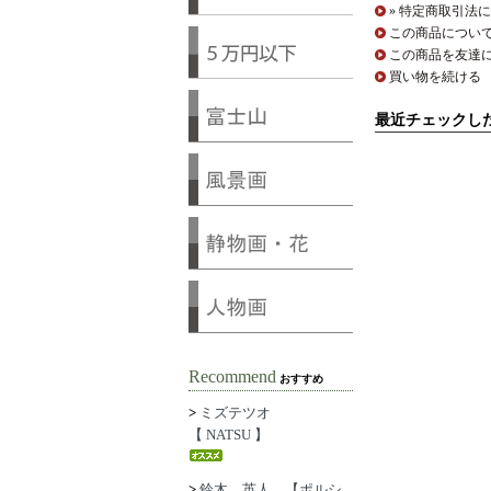
» 特定商取引法に
この商品につい
この商品を友達
買い物を続ける
最近チェックし
Recommend
おすすめ
>
ミズテツオ
【 NATSU 】
>
鈴木 英人 【ポルシ