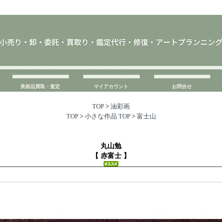
美術品買取・査定
マイアカウント
お問合せ
TOP
>
油彩画
TOP
>
小さな作品
TOP
>
富士山
丸山勉
【 赤富士 】