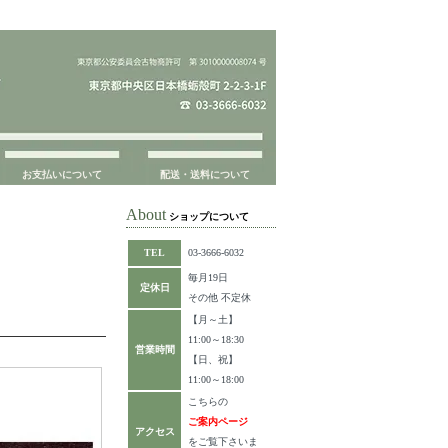
お支払いについて
配送・送料について
About
ショップについて
TEL
03-3666-6032
毎月19日
定休日
その他 不定休
【月～土】
11:00～18:30
営業時間
【日、祝】
11:00～18:00
こちらの
ご案内ページ
アクセス
をご覧下さいま