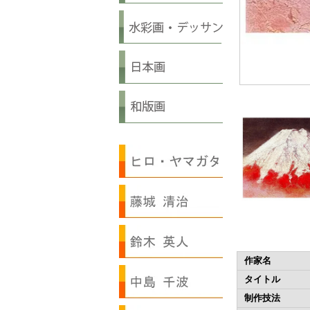
作家名
タイトル
制作技法