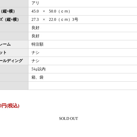
アリ
（縦×横）
45.0 × 50.0（ｃｍ）
ズ（縦×横）
27.3 × 22.0（ｃｍ）3号
良好
良好
レーム
特注額
ット
ナシ
ールディング
ナシ
5㎏以内
箱、袋
0円(税込)
SOLD OUT