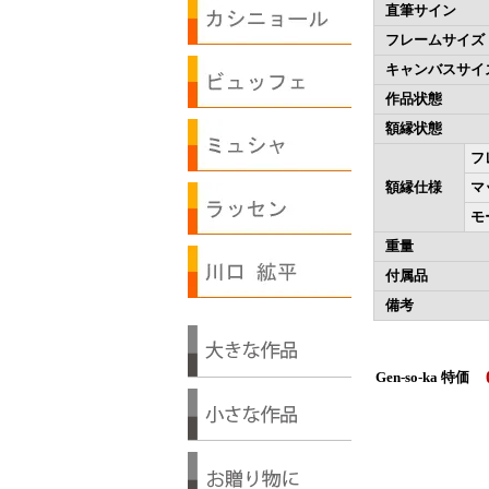
直筆サイン
フレームサイズ
キャンバスサイ
作品状態
額縁状態
フ
額縁仕様
マ
モ
重量
付属品
備考
Gen-so-ka 特価