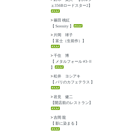
ェ356Bロードスター2】
>
篠田 桃紅
【 Serenity 】
>
片岡 球子
【 富士（生前作）】
>
千住 博
【 メタルフォール #3-Ⅱ
】
>
松井 ヨシアキ
【 パリのカフェテラス 】
>
岩見 健二
【開店前のレストラン】
>
吉岡 龍
【 影に染まる 】