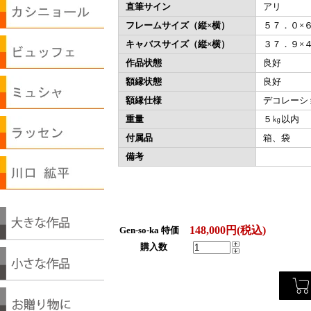
直筆サイン
アリ
フレームサイズ（縦×横）
５７．０×
キャバスサイズ（縦×横）
３７．９×
作品状態
良好
額縁状態
良好
額縁仕様
デコレーシ
重量
５㎏以内
付属品
箱、袋
備考
148,000円(税込)
Gen-so-ka 特価
購入数