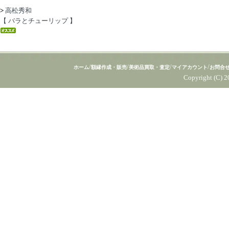
>
高松秀和
【 バラとチューリップ 】
/
/
/
/
ホーム
額縁作成・販売
美術品買取・査定
マイアカウント
お問合
Copyright (C) 2