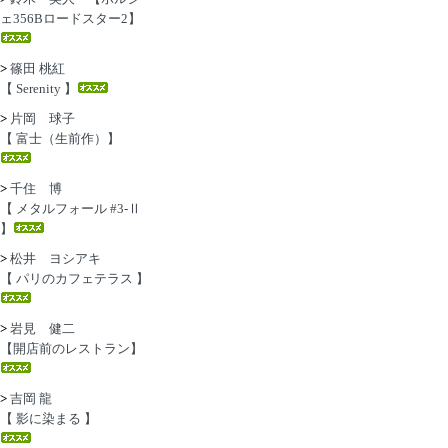
ェ356Bロードスター2】
>
篠田 桃紅
【 Serenity 】
>
片岡 球子
【 富士（生前作）】
>
千住 博
【 メタルフォール #3-Ⅱ
】
>
松井 ヨシアキ
【 パリのカフェテラス 】
>
岩見 健二
【開店前のレストラン】
>
吉岡 龍
【 影に染まる 】