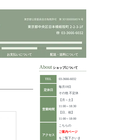
お支払いについて
配送・送料について
About
ショップについて
TEL
03-3666-6032
毎月19日
定休日
その他 不定休
【月～土】
11:00～18:30
営業時間
【日、祝】
11:00～18:00
こちらの
ご案内ページ
アクセス
をご覧下さいま