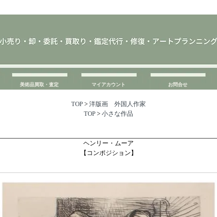
美術品買取・査定
マイアカウント
お問合せ
TOP
>
洋版画 外国人作家
TOP
>
小さな作品
ヘンリー・ムーア
【コンポジション】