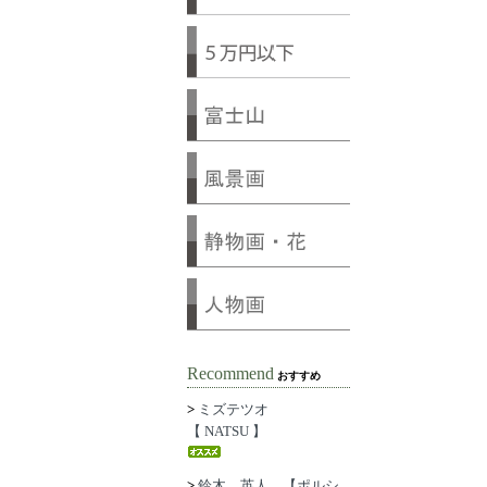
Recommend
おすすめ
>
ミズテツオ
【 NATSU 】
>
鈴木 英人 【ポルシ