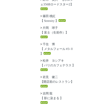
ェ356Bロードスター2】
>
篠田 桃紅
【 Serenity 】
>
片岡 球子
【 富士（生前作）】
>
千住 博
【 メタルフォール #3-Ⅱ
】
>
松井 ヨシアキ
【 パリのカフェテラス 】
>
岩見 健二
【開店前のレストラン】
>
吉岡 龍
【 影に染まる 】