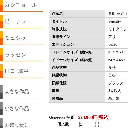
作家名
篠田 桃紅
タイトル
Serenity
制作技法
リトグラフ
直筆サイン
アリ
エディション
16/30
フレームサイズ（縦×横）
81.5 × 63.
イメージサイズ（縦×横）
64.5 × 45.
作品状態
良好
額縁状態
良好
額縁仕様
ブラック
重量
5㎏以内
付属品
箱、袋
528,000円(税込)
Gen-so-ka 特価
購入数