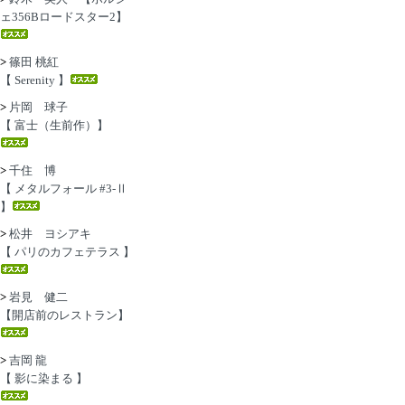
ェ356Bロードスター2】
>
篠田 桃紅
【 Serenity 】
>
片岡 球子
【 富士（生前作）】
>
千住 博
【 メタルフォール #3-Ⅱ
】
>
松井 ヨシアキ
【 パリのカフェテラス 】
>
岩見 健二
【開店前のレストラン】
>
吉岡 龍
【 影に染まる 】