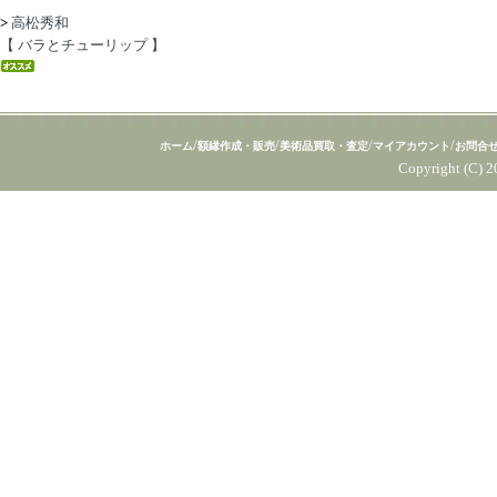
>
高松秀和
【 バラとチューリップ 】
/
/
/
/
ホーム
額縁作成・販売
美術品買取・査定
マイアカウント
お問合
Copyright (C) 2