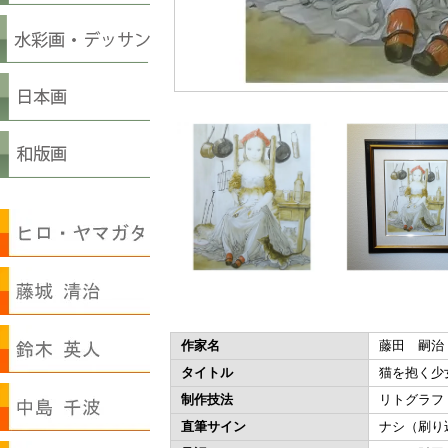
作家名
藤田 嗣治
タイトル
猫を抱く少
制作技法
リトグラフ
直筆サイン
ナシ（刷り