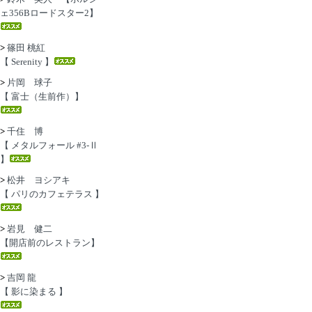
ェ356Bロードスター2】
>
篠田 桃紅
【 Serenity 】
>
片岡 球子
【 富士（生前作）】
>
千住 博
【 メタルフォール #3-Ⅱ
】
>
松井 ヨシアキ
【 パリのカフェテラス 】
>
岩見 健二
【開店前のレストラン】
>
吉岡 龍
【 影に染まる 】