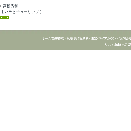
>
高松秀和
【 バラとチューリップ 】
/
/
/
/
ホーム
額縁作成・販売
美術品買取・査定
マイアカウント
お問合
Copyright (C) 2