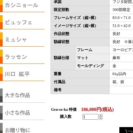
承認
フジタ財団
限定部数
300部限定
フレームサイズ（縦×横）
83.0 × 71
イメージサイズ（縦×横）
51.0 × 42
作品状態
良好
額縁状態
良好 ※展
フレーム
ヨーロピア
額縁仕様
マット
麻布
モールディング
金
重量
6㎏以内
付属品
箱、袋
備考
186,000円(税込)
Gen-so-ka 特価
購入数