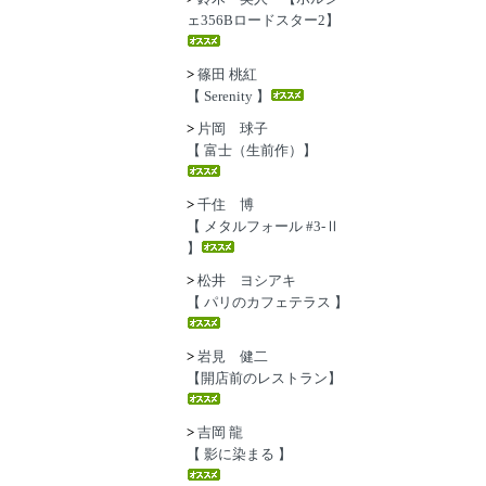
ェ356Bロードスター2】
>
篠田 桃紅
【 Serenity 】
>
片岡 球子
【 富士（生前作）】
>
千住 博
【 メタルフォール #3-Ⅱ
】
>
松井 ヨシアキ
【 パリのカフェテラス 】
>
岩見 健二
【開店前のレストラン】
>
吉岡 龍
【 影に染まる 】