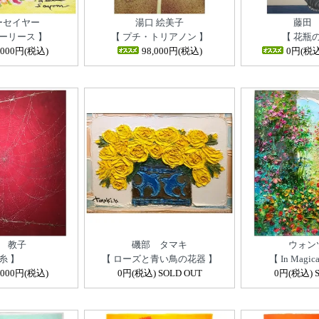
ーセイヤー
湯口 絵美子
藤田
ーリース 】
【 プチ・トリアノン 】
【 花瓶
,000円(税込)
98,000円(税込)
0円(税込)
 教子
磯部 タマキ
ウォン
糸 】
【 ローズと青い鳥の花器 】
【 In Magica
,000円(税込)
0円(税込) SOLD OUT
0円(税込) S