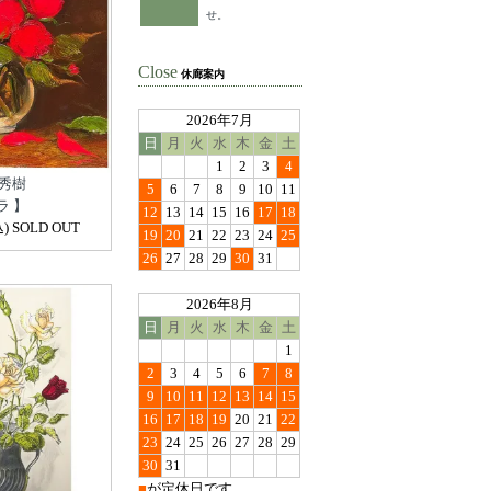
せ。
Close
休廊案内
2026年7月
日
月
火
水
木
金
土
1
2
3
4
 秀樹
5
6
7
8
9
10
11
ラ 】
12
13
14
15
16
17
18
 SOLD OUT
19
20
21
22
23
24
25
26
27
28
29
30
31
2026年8月
日
月
火
水
木
金
土
1
2
3
4
5
6
7
8
9
10
11
12
13
14
15
16
17
18
19
20
21
22
23
24
25
26
27
28
29
30
31
■
が定休日です。