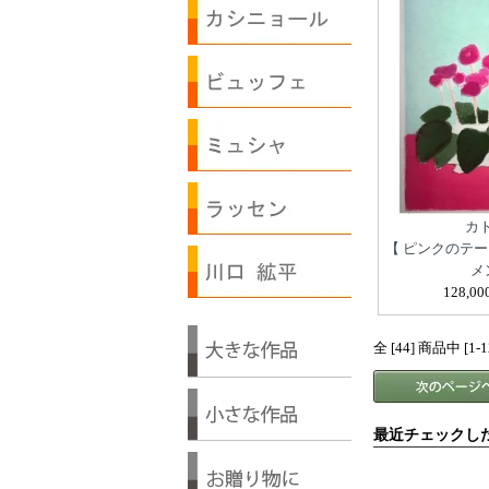
カ
【 ピンクのテ
メ
128,0
全 [44] 商品中 
最近チェックし