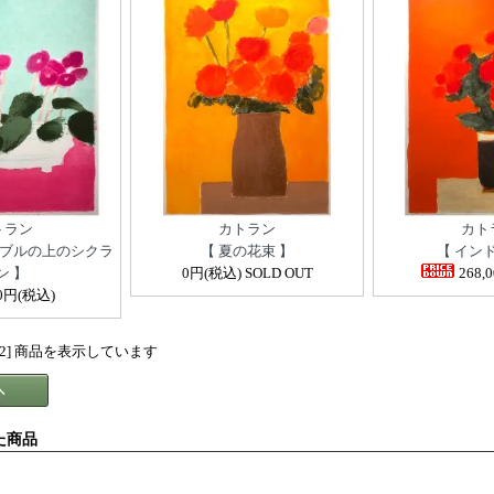
トラン
カトラン
カト
ーブルの上のシクラ
【 夏の花束 】
【 イン
ン 】
0円(税込) SOLD OUT
268,
00円(税込)
[1-12] 商品を表示しています
た商品