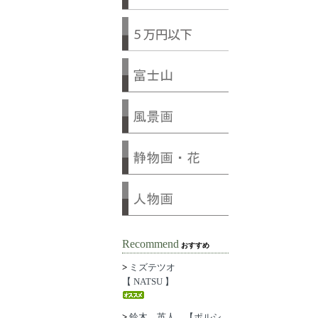
Recommend
おすすめ
>
ミズテツオ
【 NATSU 】
>
鈴木 英人 【ポルシ