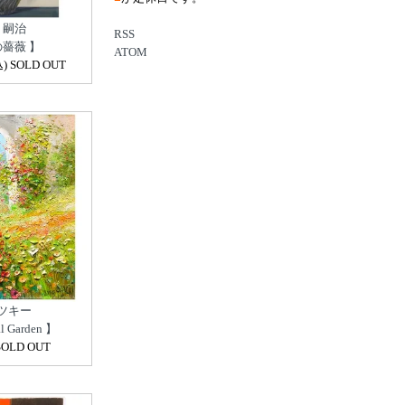
 嗣治
RSS
の薔薇 】
ATOM
 SOLD OUT
ツキー
l Garden 】
OLD OUT