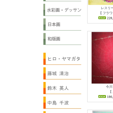
レスリ
【 フラワ
228
今川
【 
186