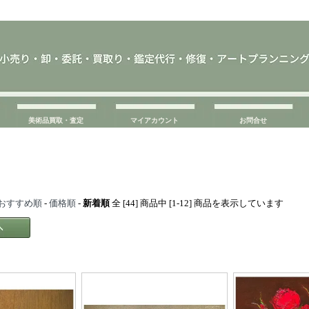
美術品買取・査定
マイアカウント
お問合せ
おすすめ順
-
価格順
-
新着順
全 [44] 商品中 [1-12] 商品を表示しています