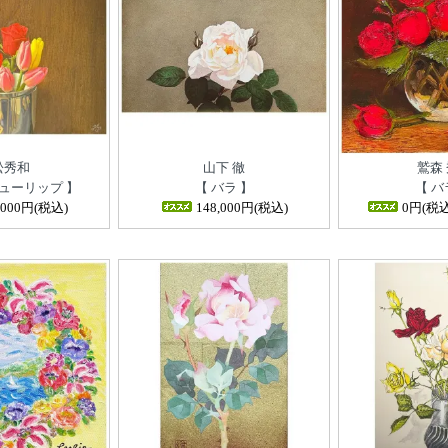
松秀和
山下 徹
鷲森
ューリップ 】
【 バラ 】
【 バ
,000円(税込)
148,000円(税込)
0円(税込)