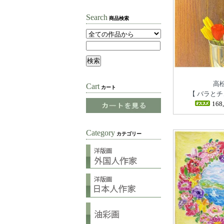
Search
商品検索
高
Cart
カート
【 バラとチ
168
Category
カテゴリー