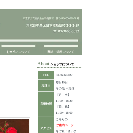
お支払いについて
配送・送料について
About
ショップについて
TEL
03-3666-6032
毎月19日
定休日
その他 不定休
【月～土】
11:00～18:30
営業時間
【日、祝】
11:00～18:00
こちらの
ご案内ページ
アクセス
をご覧下さいま