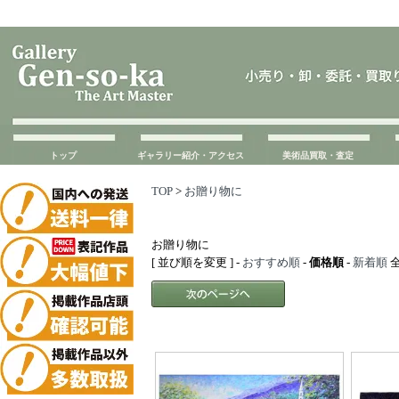
トップ
ギャラリー紹介・アクセス
美術品買取・査定
TOP
>
お贈り物に
お贈り物に
[ 並び順を変更 ] -
おすすめ順
-
価格順
-
新着順
全