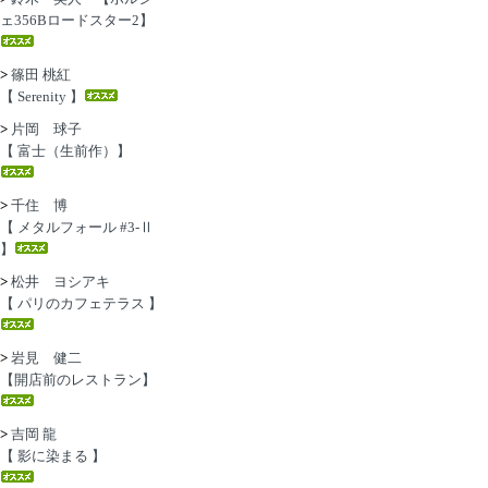
ェ356Bロードスター2】
>
篠田 桃紅
【 Serenity 】
>
片岡 球子
【 富士（生前作）】
>
千住 博
【 メタルフォール #3-Ⅱ
】
>
松井 ヨシアキ
【 パリのカフェテラス 】
>
岩見 健二
【開店前のレストラン】
>
吉岡 龍
【 影に染まる 】