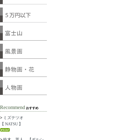
Recommend
おすすめ
>
ミズテツオ
【 NATSU 】
>
鈴木 英人 【ポルシ