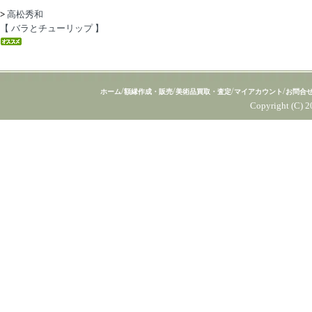
>
高松秀和
【 バラとチューリップ 】
/
/
/
/
ホーム
額縁作成・販売
美術品買取・査定
マイアカウント
お問合
Copyright (C) 2