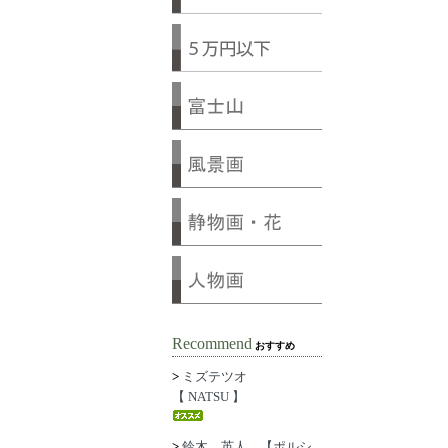
Recommend
おすすめ
>
ミズテツオ
【 NATSU 】
>
鈴木 英人 【ポルシ