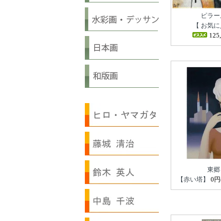
ピラー
【 お気に
125
東郷
【赤い塔】
0円(