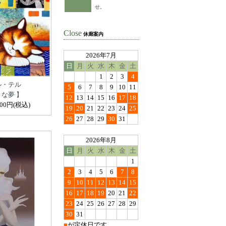
せ。
Close
休廊案内
2026年7月
日
月
火
水
木
金
土
1
2
3
4
ル・テル
5
6
7
8
9
10
11
トな夢 】
12
13
14
15
16
17
18
000円(税込)
19
20
21
22
23
24
25
26
27
28
29
30
31
2026年8月
日
月
火
水
木
金
土
1
2
3
4
5
6
7
8
9
10
11
12
13
14
15
16
17
18
19
20
21
22
23
24
25
26
27
28
29
30
31
■
が定休日です。