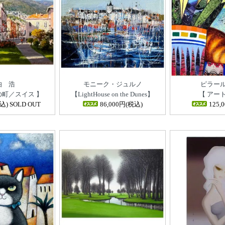
伯 浩
モニーク・ジュルノ
ピラー
の町／スイス 】
【LightHouse on the Dunes】
【 アー
) SOLD OUT
86,000円(税込)
125,