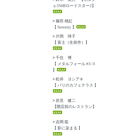
ェ356Bロードスター2】
>
篠田 桃紅
【 Serenity 】
>
片岡 球子
【 富士（生前作）】
>
千住 博
【 メタルフォール #3-Ⅱ
】
>
松井 ヨシアキ
【 パリのカフェテラス 】
>
岩見 健二
【開店前のレストラン】
>
吉岡 龍
【 影に染まる 】