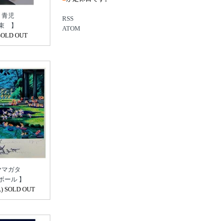
 青児
RSS
束 】
ATOM
OLD OUT
ヤマガタ
ボール 】
) SOLD OUT