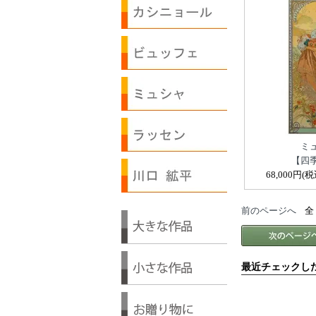
ミ
【四
68,000円(税
前のページへ
全 [
最近チェックし