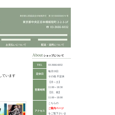
お支払いについて
配送・送料について
About
ショップについて
TEL
03-3666-6032
毎月19日
定休日
表示しています
その他 不定休
【月～土】
11:00～18:30
営業時間
【日、祝】
11:00～18:00
こちらの
ご案内ページ
アクセス
をご覧下さいま