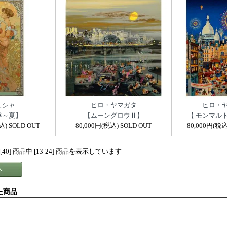
ュシャ
ヒロ・ヤマガタ
ヒロ・
季～夏】
【ムーングロウⅡ】
【 モンマル
込) SOLD OUT
80,000円(税込) SOLD OUT
80,000円(税込
40] 商品中 [13-24] 商品を表示しています
た商品