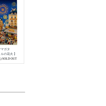
ヤマガタ
トルの花火 】
) SOLD OUT