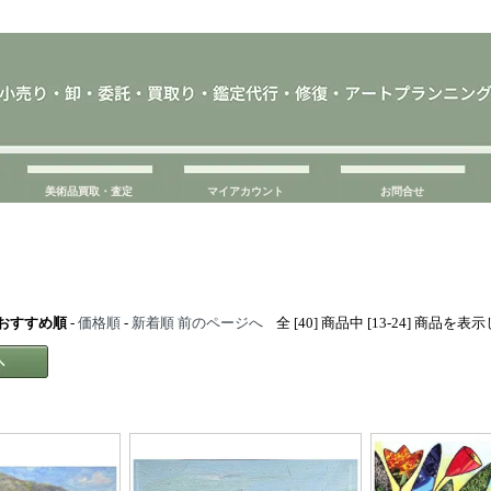
美術品買取・査定
マイアカウント
お問合せ
おすすめ順
-
価格順
-
新着順
前のページへ
全 [40] 商品中 [13-24] 商品を