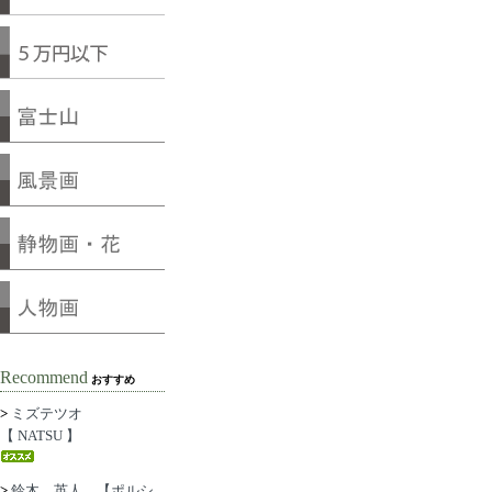
Recommend
おすすめ
>
ミズテツオ
【 NATSU 】
>
鈴木 英人 【ポルシ