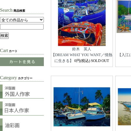
Search
商品検索
鈴木 英人
Cart
カート
【DREAM WHAT YOU WANT／情熱
【入江
に生きる】
0円(税込) SOLD OUT
Category
カテゴリー