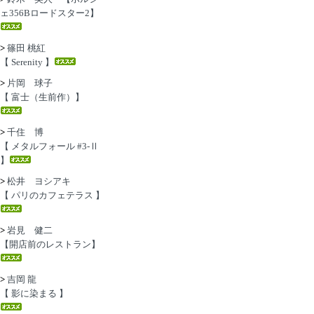
ェ356Bロードスター2】
>
篠田 桃紅
【 Serenity 】
>
片岡 球子
【 富士（生前作）】
>
千住 博
【 メタルフォール #3-Ⅱ
】
>
松井 ヨシアキ
【 パリのカフェテラス 】
>
岩見 健二
【開店前のレストラン】
>
吉岡 龍
【 影に染まる 】