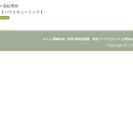
>
高松秀和
【 バラとチューリップ 】
/
/
/
/
ホーム
額縁作成・販売
美術品買取・査定
マイアカウント
お問合
Copyright (C) 2