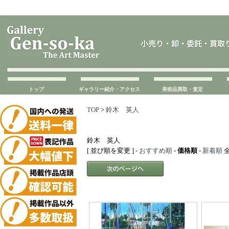
トップ
ギャラリー紹介・アクセス
美術品買取・査定
TOP
>
鈴木 英人
鈴木 英人
[ 並び順を変更 ] -
おすすめ順
-
価格順
-
新着順
全