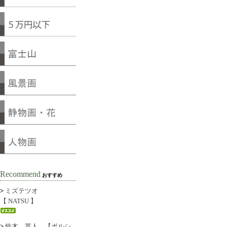
Recommend
おすすめ
>
ミズテツオ
【 NATSU 】
>
鈴木 英人 【ポルシ