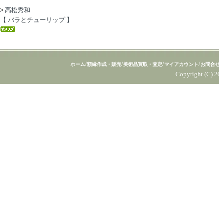
>
高松秀和
【 バラとチューリップ 】
/
/
/
/
ホーム
額縁作成・販売
美術品買取・査定
マイアカウント
お問合
Copyright (C) 2