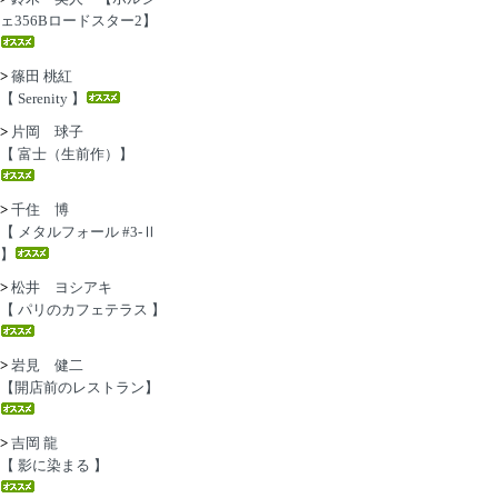
ェ356Bロードスター2】
>
篠田 桃紅
【 Serenity 】
>
片岡 球子
【 富士（生前作）】
>
千住 博
【 メタルフォール #3-Ⅱ
】
>
松井 ヨシアキ
【 パリのカフェテラス 】
>
岩見 健二
【開店前のレストラン】
>
吉岡 龍
【 影に染まる 】