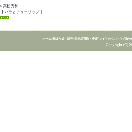
>
高松秀和
【 バラとチューリップ 】
/
/
/
/
ホーム
額縁作成・販売
美術品買取・査定
マイアカウント
お問合
Copyright (C) 2