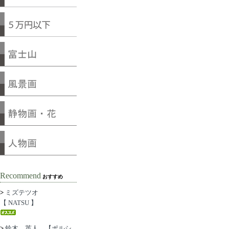
Recommend
おすすめ
>
ミズテツオ
【 NATSU 】
>
鈴木 英人 【ポルシ