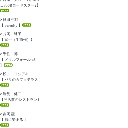
ェ356Bロードスター2】
>
篠田 桃紅
【 Serenity 】
>
片岡 球子
【 富士（生前作）】
>
千住 博
【 メタルフォール #3-Ⅱ
】
>
松井 ヨシアキ
【 パリのカフェテラス 】
>
岩見 健二
【開店前のレストラン】
>
吉岡 龍
【 影に染まる 】